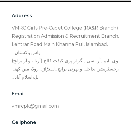
Address
VMRC Girls Pre-Cadet College (RA&R Branch)
Registration Admission & Recruitment Branch.
Lehtrar Road Main Khanna Pul, Islambad.
واس پاکستان۔
وی۔ایم۔آر۔سی۔ گرلز پری کیڈٹ کالج (آر،اے و آر برانچ)
رجسٹریشن ،داخلہ و بھرتی برانچ۔لہتڑاڑ۔ روڈ، مین کھنہ
پل،اسلام آباد۔
Email
vmrcpk@gmail.com
Cellphone