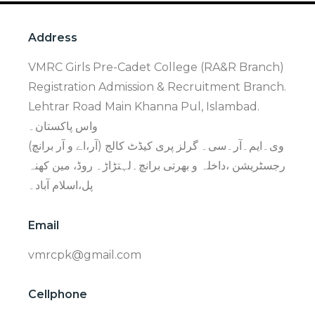
Address
VMRC Girls Pre-Cadet College (RA&R Branch)
Registration Admission & Recruitment Branch.
Lehtrar Road Main Khanna Pul, Islambad.
واس پاکستان۔
وی۔ایم۔آر۔سی۔ گرلز پری کیڈٹ کالج (آر،اے و آر برانچ)
رجسٹریشن ،داخلہ و بھرتی برانچ۔لہتڑاڑ۔ روڈ، مین کھنہ
پل،اسلام آباد۔
Email
vmrcpk@gmail.com
Cellphone